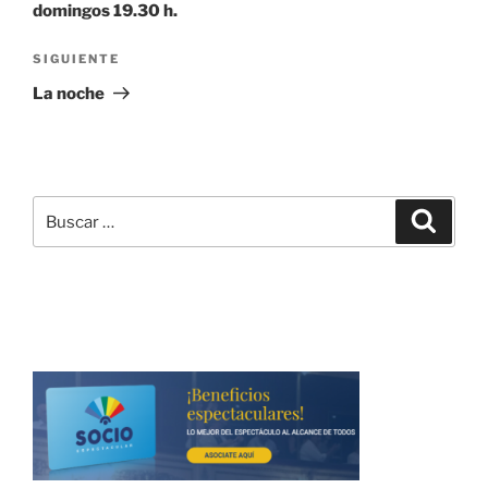
domingos 19.30 h.
Siguiente
SIGUIENTE
entrada
La noche
Buscar
Buscar
por: