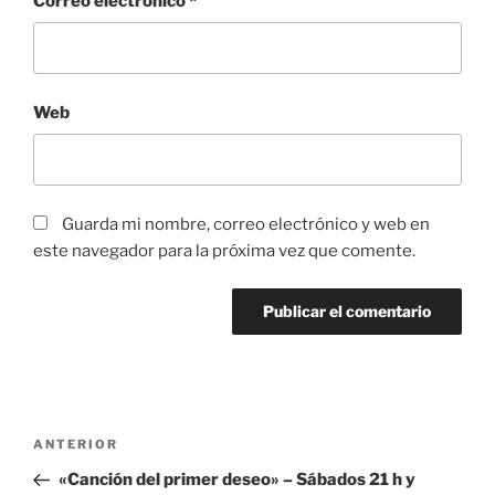
Correo electrónico
*
Web
Guarda mi nombre, correo electrónico y web en
este navegador para la próxima vez que comente.
Navegación
Entrada
ANTERIOR
de
anterior:
«Canción del primer deseo» – Sábados 21 h y
entradas