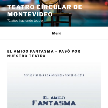
Saltar
TEATRO CIRCULAR DE
al
MONTEVIDEO
contenido
71 años haciendo teatro
Menú
EL AMIGO FANTASMA – PASÓ POR
NUESTRO TEATRO