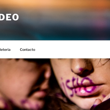
IDEO
letería
Contacto