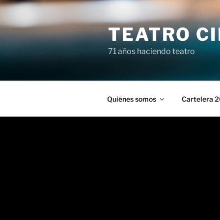
Saltar
al
TEATRO C
contenido
71 años haciendo teatro
Quiénes somos
Cartelera 