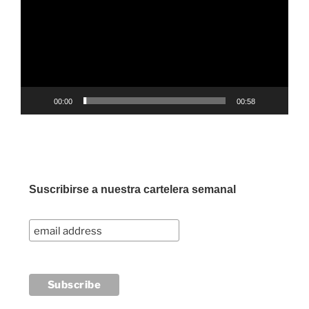
vídeo
00:00
00:58
Suscribirse a nuestra cartelera semanal