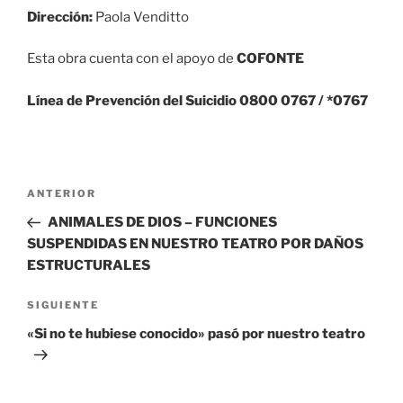
Dirección:
Paola Venditto
Esta obra cuenta con el apoyo de
COFONTE
Línea de Prevención del Suicidio 0800 0767 / *0767
Navegación
Entrada
ANTERIOR
de
anterior:
ANIMALES DE DIOS – FUNCIONES
entradas
SUSPENDIDAS EN NUESTRO TEATRO POR DAÑOS
ESTRUCTURALES
Siguiente
SIGUIENTE
entrada
«Si no te hubiese conocido» pasó por nuestro teatro