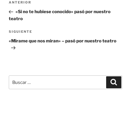
Entrada
ANTERIOR
de
anterior:
«Si no te hubiese conocido» pasó por nuestro
entradas
teatro
Siguiente
SIGUIENTE
entrada
«Mirame que nos miran» – pasó por nuestro teatro
Buscar
Buscar
por: