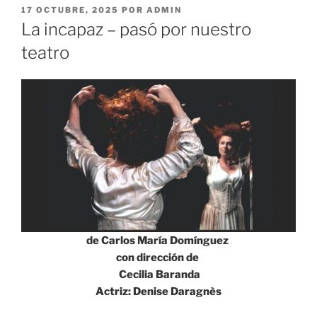
PUBLICADO
17 OCTUBRE, 2025
POR
ADMIN
EL
La incapaz – pasó por nuestro
teatro
de Carlos María Domínguez
con dirección de
Cecilia Baranda
Actriz: Denise Daragnès