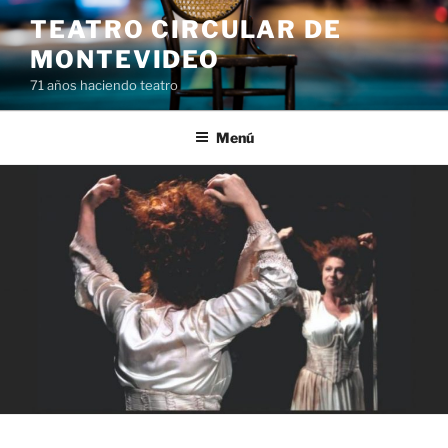
Saltar
TEATRO CIRCULAR DE
al
MONTEVIDEO
contenido
71 años haciendo teatro
Menú